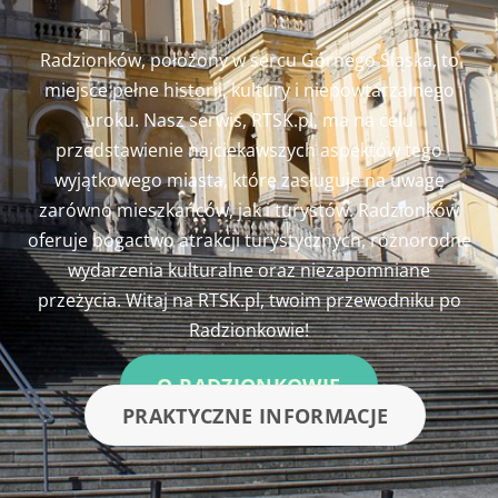
Radzionków, położony w sercu Górnego Śląska, to
miejsce pełne historii, kultury i niepowtarzalnego
uroku. Nasz serwis, RTSK.pl, ma na celu
przedstawienie najciekawszych aspektów tego
wyjątkowego miasta, które zasługuje na uwagę
zarówno mieszkańców, jak i turystów. Radzionków
oferuje bogactwo atrakcji turystycznych, różnorodne
wydarzenia kulturalne oraz niezapomniane
przeżycia. Witaj na RTSK.pl, twoim przewodniku po
Radzionkowie!
O RADZIONKOWIE
PRAKTYCZNE INFORMACJE