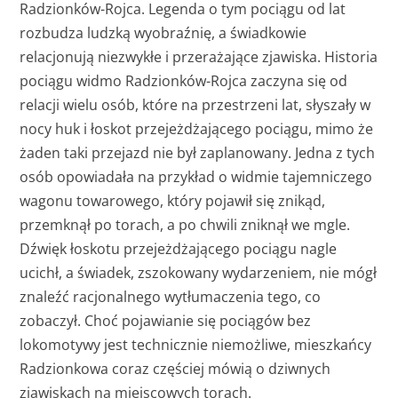
Radzionków-Rojca. Legenda o tym pociągu od lat
rozbudza ludzką wyobraźnię, a świadkowie
relacjonują niezwykłe i przerażające zjawiska. Historia
pociągu widmo Radzionków-Rojca zaczyna się od
relacji wielu osób, które na przestrzeni lat, słyszały w
nocy huk i łoskot przejeżdżającego pociągu, mimo że
żaden taki przejazd nie był zaplanowany. Jedna z tych
osób opowiadała na przykład o widmie tajemniczego
wagonu towarowego, który pojawił się znikąd,
przemknął po torach, a po chwili zniknął we mgle.
Dźwięk łoskotu przejeżdżającego pociągu nagle
ucichł, a świadek, zszokowany wydarzeniem, nie mógł
znaleźć racjonalnego wytłumaczenia tego, co
zobaczył. Choć pojawianie się pociągów bez
lokomotywy jest technicznie niemożliwe, mieszkańcy
Radzionkowa coraz częściej mówią o dziwnych
zjawiskach na miejscowych torach.